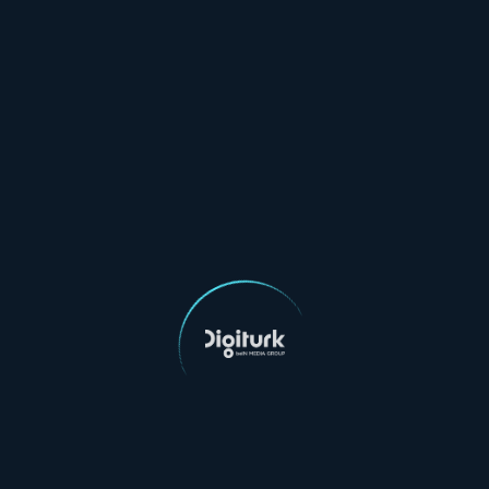
Yasal Metinler
Aydınlatma Metni
Kullanım Koşulları
Çerez Politikası
Blog
Tüm yazılar
Bein Connect Paketleri
Sporun Yıldızı Paketi
Taraftar Paketi
Digiturk İnternet Paketleri
3 Ay İndirimli Fiber İnternet