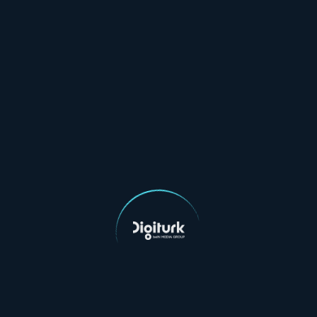
Yasal Metinler
Aydınlatma Metni
Kullanım Koşulları
Çerez Politikası
Blog
Tüm yazılar
Bein Connect Paketleri
Sporun Yıldızı Paketi
Taraftar Paketi
Digiturk İnternet Paketleri