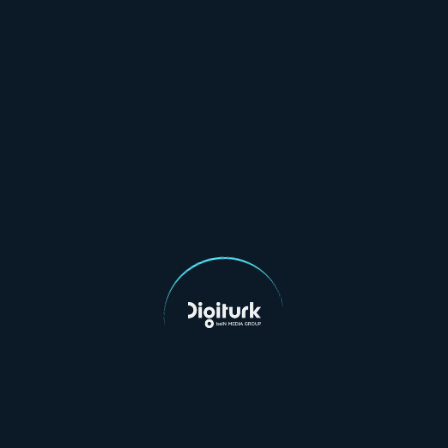
Yasal Metinler
Aydınlatma Metni
Kullanım Koşulları
Çerez Politikası
Blog
Tüm yazılar
Bein Connect Paketleri
Sporun Yıldızı Paketi
Taraftar Paketi
Digiturk İnternet Paketleri
3 Ay İndirimli Fiber İnternet