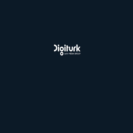
Sizi Arayalım
Bein Connect Paketleri
Sporun Yıldızı Paketi
Taraftar Paketi
Digiturk İnternet Paketleri
3 Ay İndirimli Fiber İnternet
Esnaf Kampanyası
Fiber İnternet ve Süper Lig
Fiber İnternet ve Süper Lig
İlk 3 Ay İndirim
İnternetli Avrupanın Yıldızı
İnternetli Avrupanın Yıldızı (beIN CONNECT)
İnternetli Sporun Yıldızı
İnternetli Sporun Yıldızı (beIN CONNECT)
Digiturk Uydu Paketleri