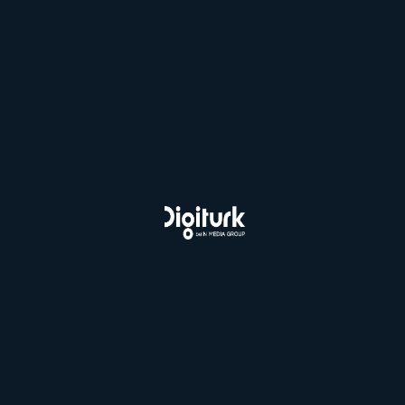
Bloga dön
Sizi Arayalım
Bein Connect Paketleri
Sporun Yıldızı Paketi
Taraftar Paketi
Digiturk İnternet Paketleri
3 Ay İndirimli Fiber İnternet
Esnaf Kampanyası
Fiber İnternet ve Süper Lig
Fiber İnternet ve Süper Lig