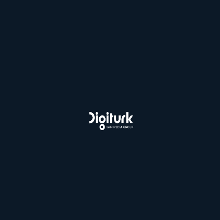
Bloga dön
Sizi Arayalım
Bein Connect Paketleri
Sporun Yıldızı Paketi
Taraftar Paketi
Digiturk İnternet Paketleri
3 Ay İndirimli Fiber İnternet
Esnaf Kampanyası
Fiber İnternet ve Süper Lig
Fiber İnternet ve Süper Lig